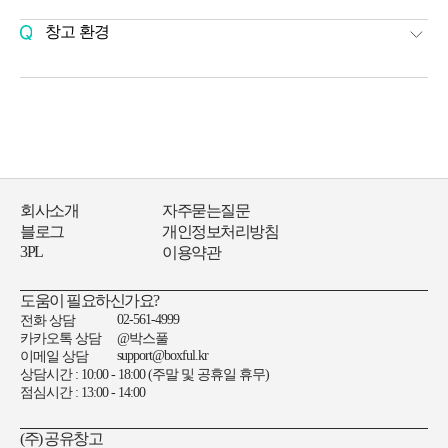
시간이나 운영일자를 바꿀 수 있습니다.)
바랍니다.
또는 문자로 이용종료의사를 박스풀에 밝혀야 합니다.
시스템 구축 및 비용 그리고 불필요한 박스풀의 시스템을 참고하려
두번째 사용중인 공간을 처음과 동일한 상태로 모든 물품을
창고 환경
하거나 별다른 목적없이 시스템에 부하를 주는 행위에 대한
비운상태의 사진을 이용종료일에 유선상의 이메일, 전화, 카카오톡,
CCTV가 24시간 작동하고 있습니다. 습도를 조절하는 최첨단 최소
수반비용과 실제 사용하는 고객들에 대한 불편을 막기위해 다음과
문자로 박스풀에게 전달해야만 원하는 이용종료일에 종료됩니다.
같은 규정을 따르니, 불필요한 예약 취소 및 변경을 삼가해주시기
이용종료가 되더라도, 최소 사용기간은 동일하게 적용됩니다.
바랍니다.
위 2가지를 지키지 않을 경우 종료처리가 되지 않고 이용약관에 따라
서비스 이용으로 간주하고 정상적으로 청구됩니다. 그렇지 않을 경우
환불 수수료 : 모든 환불 및 취소에 대해 10,000원 적용
다른 신규 고객이 해당 공간을 점유 또는 사용하지 못해 회사가
이용시작일 기준 30일 전 취소 결제 금액에 100% 환불
금전적으로 피해를 보기 때문입니다.
이용시작일 기준 14일 전 취소 결제 금액에 50% 환불
배송형 공유창고의 경우 사이트내에서 맡긴 물건을 회수 신청을 할 때
회사소개
자주묻는질문
이용시작일 기준 7일 전 취소 결제 금액에 30% 환불
유선상의 이메일, 전화, 카카오톡, 문자로 보관 종료를 희망한다고
블로그
개인정보처리방침
이용시작일 기준 3일 전 취소 결제 금액 환불 불가
3PL
이용약관
도움이 필요하신가요?
02-561-4999
전화 상담
카카오톡 상담
@박스풀
support@boxful.kr
이메일 상담
상담시간 : 10:00 - 18:00 (주말 및 공휴일 휴무)
점심시간 : 13:00 - 14:00
(주) 공유창고